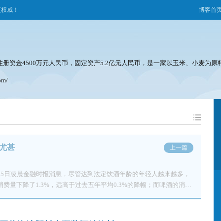
更权威！
博客首
注册资金4500万元人民币，固定资产5.2亿元人民币，是一家以玉米、小麦为
om/
尤甚
上一篇
日凌晨金融时报消息，尽管达到法定饮酒年龄的年轻人越来越多，
费量下降了1.3%，远高于过去五年平均0.3%的降幅；而啤酒的消费
幅只有0.6%。 英国品酒类杂志IWSR的编辑亚历山大•史密斯
虑到全球经济的改善以及全球经济增长率与饮酒之间的密切联系，这一降幅更
兴市场消费量的疲软或许是直接原因，去年全球最大的啤酒消费国