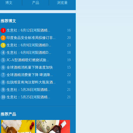
博文
产品
浏览量
推荐博文
1
生意社：6月12日河阳酒精...
16
2
印度食品安全标准局拟修订非...
20
3
生意社：6月9日河阳酒精D...
23
4
生意社：6月8日河阳酒精D...
18
5
JC-A型酒精喷灯燃烧试验...
19
6
全球酒精消耗量下降速度加快
15
7
全球酒精消费量下降 啤酒降...
22
8
拉脱维亚将淘汰塑料大瓶装酒...
18
9
生意社：5月26日河阳酒精...
21
10
生意社：5月25日河阳酒精...
21
推荐产品