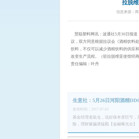
拉脱维
――中国的啤酒销量有所下滑，由于
译/beli4ve）
信息来源：商
慧聪塑料网讯：波通社5月30日报道
议，双方同意根据拉议会《酒精饮料处
饮料，不仅可以减少酒精饮料的供应
改变生产流程。（驻拉脱维亚使馆经
责任编辑：叶丹
生意社：5月26日河阳酒精DD
发布时间：2017-07-03
基金经理老鼠仓，说好保本变巨亏，
险，理财被骗请猛戳【金融曝光台】！
有限公司，出厂报价1680元/吨，价