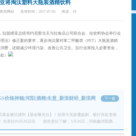
亚将淘汰塑料大瓶装酒精饮料
经济不景气，俄罗斯和巴西等传统啤酒消费大国也出现负增长。（编
务部网站
发布时间：2017-07-03
阅读：18
，拉脱维亚总统韦约尼斯当天与拉食品公司联合会、拉饮料协会举行会
理法》修正案的要求，逐步淘汰聚对苯二甲酸类（PET）大瓶装酒精
和消费，还能减少环境污染、改善公共卫生。拉行业将投入必要资金，
商处）
GS价格持稳|河阳|酒精|生意_新浪财经_新浪网
下一篇
买基金被坑请到【基金曝光台】！信用卡无故遭盗刷，银行存款变保
 生意社05月26日讯 据生意社了解，5月26日，河南鑫河阳酒精
格持稳。 (文章来源：生意社)