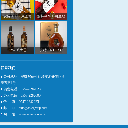
安特/ANTE 威士忌
安特/ANTE 白兰地
Pro-9威士忌
安特/ANTE XO
联系我们
公司地址：安徽省宿州经济技术开发区金
泰五路1号
销售电话：0557-2282623
办公电话：0557-2282600
传 真：0557-2282625
邮 箱：
ante@antegroup.com
网 址：
www.antegroup.com