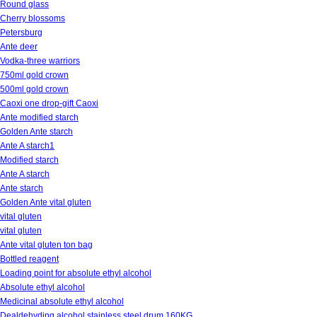
Round glass
Cherry blossoms
Petersburg
Ante deer
Vodka-three warriors
750ml gold crown
500ml gold crown
Caoxi one drop-gift Caoxi
Ante modified starch
Golden Ante starch
Ante A starch1
Modified starch
Ante A starch
Ante starch
Golden Ante vital gluten
vital gluten
vital gluten
Ante vital gluten ton bag
Bottled reagent
Loading point for absolute ethyl alcohol
Absolute ethyl alcohol
Medicinal absolute ethyl alcohol
Dealdehyding alcohol stainless steel drum 160KG