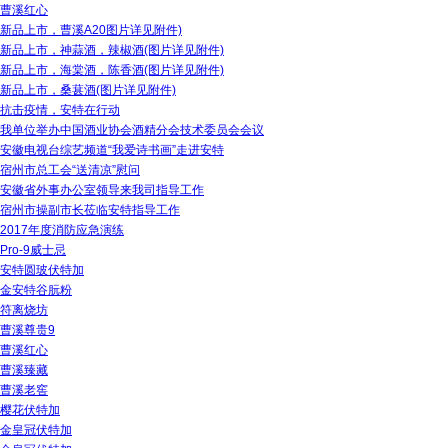
曹溪红心
新品上市，曹溪A20图片详见附件)
新品上市，神蒜酒，辣椒酒(图片详见附件)
新品上市，海棠酒，陈香酒(图片详见附件)
新品上市，桑葚酒(图片详见附件)
抗击疫情，安特在行动
我单位举办中国酒业协会酒精分会技术委员会会议
安徽电视台综艺频道“我爱诗书画”走进安特
宿州市总工会“送清凉”慰问
安徽省外事办公室领导来我司指导工作
宿州市操副市长莅临安特指导工作
2017年度消防应急演练
Pro-9威士忌
安特圆玻伏特加
金安特谷朊粉
符离烧坊
曹溪尊贵9
曹溪红心
曹溪臻藏
曹溪老窖
樱花伏特加
金皇冠伏特加