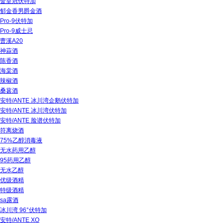
金皇冠伏特加
郁金香男爵金酒
Pro-9伏特加
Pro-9威士忌
曹溪A20
神蒜酒
陈香酒
海棠酒
辣椒酒
桑葚酒
安特/ANTE 冰川湾企鹅伏特加
安特/ANTE 冰川湾伏特加
安特/ANTE 脸谱伏特加
符离烧酒
75%乙醇消毒液
无水药用乙醇
95药用乙醇
无水乙醇
优级酒精
特级酒精
sa露酒
冰川湾 96°伏特加
安特/ANTE XO