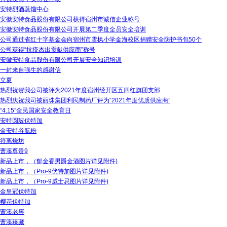
安特烈酒蒸馏中心
安徽安特食品股份有限公司获得宿州市诚信企业称号
安徽安特食品股份有限公司开展第二季度全员安全培训
公司通过省红十字基金会向宿州市雪枫小学金海校区捐赠安全防护书包50个
公司获得“抗疫杰出贡献供应商”称号
安徽安特食品股份有限公司开展安全知识培训
一封来自强生的感谢信
立夏
热烈祝贺我公司被评为2021年度宿州经开区五四红旗团支部
热烈庆祝我司被丽珠集团利民制药厂评为“2021年度优质供应商”
“4.15”全民国家安全教育日
安特圆玻伏特加
金安特谷朊粉
符离烧坊
曹溪尊贵9
新品上市，（郁金香男爵金酒图片详见附件)
新品上市，（Pro-9伏特加图片详见附件)
新品上市，（Pro-9威士忌图片详见附件)
金皇冠伏特加
樱花伏特加
曹溪老窖
曹溪臻藏