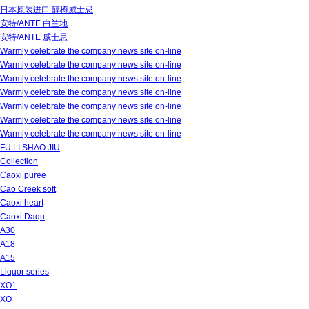
日本原装进口 醇樽威士忌
安特/ANTE 白兰地
安特/ANTE 威士忌
Warmly celebrate the company news site on-line
Warmly celebrate the company news site on-line
Warmly celebrate the company news site on-line
Warmly celebrate the company news site on-line
Warmly celebrate the company news site on-line
Warmly celebrate the company news site on-line
Warmly celebrate the company news site on-line
FU LI SHAO JIU
Collection
Caoxi puree
Cao Creek soft
Caoxi heart
Caoxi Daqu
A30
A18
A15
Liquor series
XO1
XO