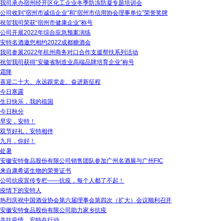
我司承办宿州经开区化工企业冬季防冻防凝专题培训会
公司收到“宿州市诚信企业”和“宿州市信用协会理事单位”荣誉奖牌
祝贺我司荣获“宿州市健康企业”称号
公司开展2022年综合应急预案演练
安特名酒邀您相约2022成都糖酒会
我司参展2022年杭州商务对口合作支援帮扶系列活动
祝贺我司获得“安徽省制造业高端品牌培育企业”称号
霜降
喜迎二十大、永远跟党走、奋进新征程
今日寒露
生日快乐，我的祖国
今日秋分
早安，安特！
双节好礼，安特相伴
九月，你好！
处暑
安徽安特食品股份有限公司销售团队参加广州名酒展与广州FIC
来自康希诺生物的荣誉证书
公司抗疫宣传专栏——抗疫，每个人都了不起！
疫情下的安特人
热烈庆祝中国酒业协会第六届理事会第四次（扩大）会议顺利召开
安徽安特食品股份有限公司助力家乡抗疫
共抗疫情，安特在行动