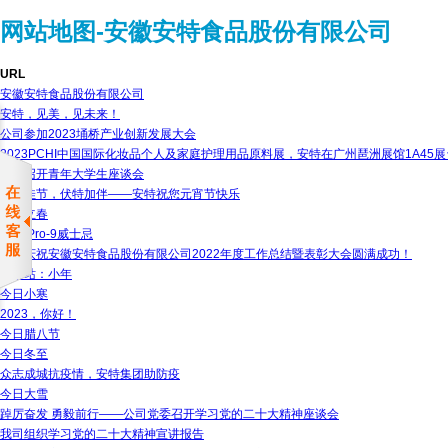
网站地图-安徽安特食品股份有限公司
URL
安徽安特食品股份有限公司
安特，见美，见未来！
公司参加2023埇桥产业创新发展大会
2023PCHI中国国际化妆品个人及家庭护理用品原料展，安特在广州琶洲展馆1A45
公司召开青年大学生座谈会
上元佳节，伏特加伴——安特祝您元宵节快乐
今日立春
安特/Pro-9威士忌
热烈庆祝安徽安特食品股份有限公司2022年度工作总结暨表彰大会圆满成功！
下一站：小年
今日小寒
2023，你好！
今日腊八节
今日冬至
众志成城抗疫情，安特集团助防疫
今日大雪
踔厉奋发 勇毅前行——公司党委召开学习党的二十大精神座谈会
我司组织学习党的二十大精神宣讲报告