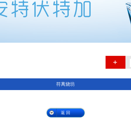
符离烧坊
返 回