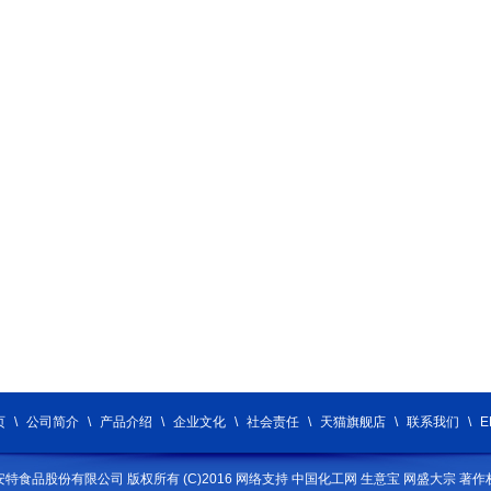
页
\
公司简介
\
产品介绍
\
企业文化
\
社会责任
\
天猫旗舰店
\
联系我们
\
E
安特食品股份有限公司
版权所有 (C)2016 网络支持
中国化工网
生意宝
网盛大宗
著作