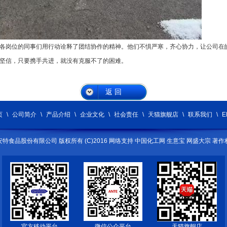
各岗位的同事们用行动诠释了团结协作的精神。他们不惧严寒，齐心协力，让公司在
坚信，只要携手共进，就没有克服不了的困难。
返 回
页
\
公司简介
\
产品介绍
\
企业文化
\
社会责任
\
天猫旗舰店
\
联系我们
\
E
安特食品股份有限公司
版权所有 (C)2016 网络支持
中国化工网
生意宝
网盛大宗
著作
官方移动平台
微信公众平台
天猫旗舰店