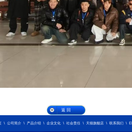
返 回
页
\
公司简介
\
产品介绍
\
企业文化
\
社会责任
\
天猫旗舰店
\
联系我们
\
E